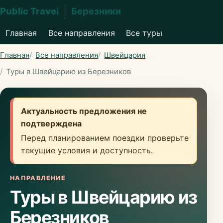
Public Travel
Березники
Главная
Все направления
Все туры
Главная
Все направления
Швейцария
Туры в Швейцарию из Березников
Актуальность предложения не
подтверждена
Перед планированием поездки проверьте
текущие условия и доступность.
НАПРАВЛЕНИЕ
Туры в Швейцарию из
Березников