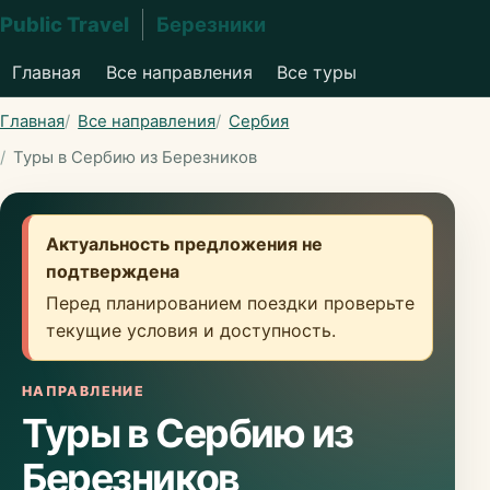
Public Travel
Березники
Главная
Все направления
Все туры
Главная
Все направления
Сербия
Туры в Сербию из Березников
Актуальность предложения не
подтверждена
Перед планированием поездки проверьте
текущие условия и доступность.
НАПРАВЛЕНИЕ
Туры в Сербию из
Березников