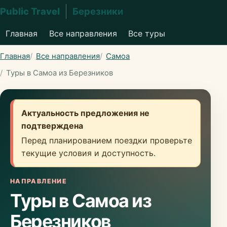
Public Travel
Березники
Главная
Все направления
Все туры
Главная
Все направления
Самоа
Туры в Самоа из Березников
Актуальность предложения не
подтверждена
Перед планированием поездки проверьте
текущие условия и доступность.
НАПРАВЛЕНИЕ
Туры в Самоа из
Березников