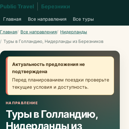
Public Travel
Березники
Главная
Все направления
Все туры
Главная
Все направления
Нидерланды
Туры в Голландию, Нидерланды из Березников
Актуальность предложения не
подтверждена
Перед планированием поездки проверьте
текущие условия и доступность.
НАПРАВЛЕНИЕ
Туры в Голландию,
Нидерланды из