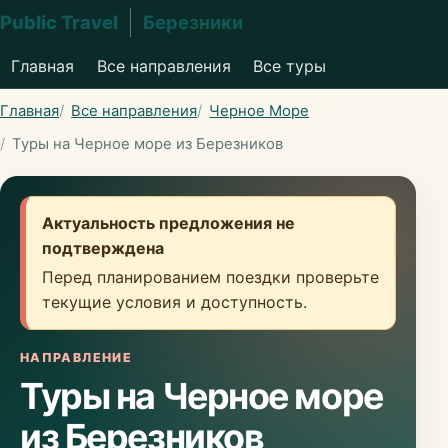
Public Travel
Березники
Главная
Все направления
Все туры
Главная
Все направления
Черное Море
Туры на Черное море из Березников
Актуальность предложения не
подтверждена
Перед планированием поездки проверьте
текущие условия и доступность.
НАПРАВЛЕНИЕ
Туры на Черное море
из Березников