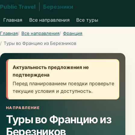
Public Travel
Березники
Главная
Все направления
Все туры
Главная
Все направления
Франция
Туры во Францию из Березников
Актуальность предложения не
подтверждена
Перед планированием поездки проверьте
текущие условия и доступность.
НАПРАВЛЕНИЕ
Туры во Францию из
Березников