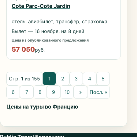
Cote Parc-Cote Jardin
отель, авиабилет, трансфер, страховка
Вылет — 16 ноября, на 8 дней
Цена из опубликованного предложения
57 050
руб.
Стр. 1 из 155
1
2
3
4
5
6
7
8
9
10
»
Посл. »
Цены на туры во Францию
Public Travel Березники