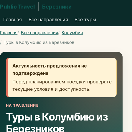
Public Travel
Березники
Главная
Все направления
Все туры
Главная
Все направления
Колумбия
Туры в Колумбию из Березников
Актуальность предложения не
подтверждена
Перед планированием поездки проверьте
текущие условия и доступность.
НАПРАВЛЕНИЕ
Туры в Колумбию из
Березников