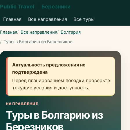
Public Travel
Березники
Главная
Все направления
Все туры
Главная
Все направления
Болгария
Туры в Болгарию из Березников
Актуальность предложения не
подтверждена
Перед планированием поездки проверьте
текущие условия и доступность.
НАПРАВЛЕНИЕ
Туры в Болгарию из
Березников