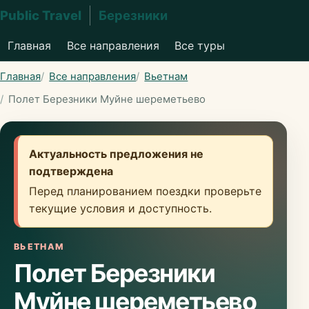
Public Travel
Березники
Главная
Все направления
Все туры
Главная
Все направления
Вьетнам
Полет Березники Муйне шереметьево
Актуальность предложения не
подтверждена
Перед планированием поездки проверьте
текущие условия и доступность.
ВЬЕТНАМ
Полет Березники
Муйне шереметьево