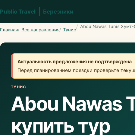
Public Travel
Березники
Abou Nawas Tunis Хумт-С
Главная
Все направления
Тунис
Актуальность предложения не подтверждена
Перед планированием поездки проверьте текущ
ТУНИС
Abou Nawas T
купить тур