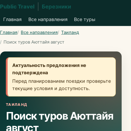
Public Travel
Березники
Главная
Все направления
Все туры
Главная
Все направления
Таиланд
Поиск туров Аюттайя август
Актуальность предложения не
подтверждена
Перед планированием поездки проверьте
текущие условия и доступность.
ТАИЛАНД
Поиск туров Аюттайя
август