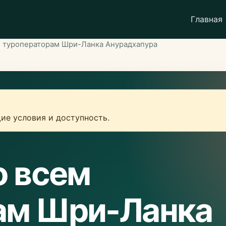
Главная
м туроператорам Шри-Ланка Анурадхапура
ие условия и доступность.
о всем
ам Шри-Ланка