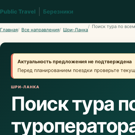
Public Travel
Березники
Поиск тура по все
Главная
Все направления
Шри-Ланка
Актуальность предложения не подтверждена
Перед планированием поездки проверьте текущ
ШРИ-ЛАНКА
Поиск тура п
туроператор