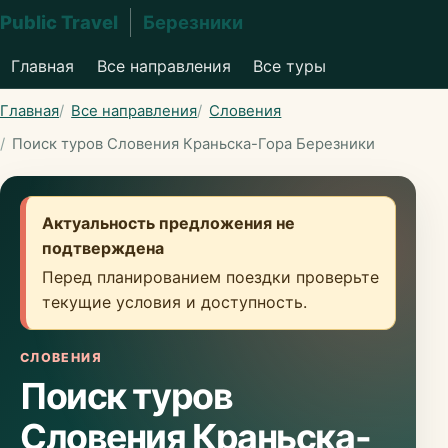
Public Travel
Березники
Главная
Все направления
Все туры
Главная
Все направления
Словения
Поиск туров Словения Краньска-Гора Березники
Актуальность предложения не
подтверждена
Перед планированием поездки проверьте
текущие условия и доступность.
СЛОВЕНИЯ
Поиск туров
Словения Краньска-