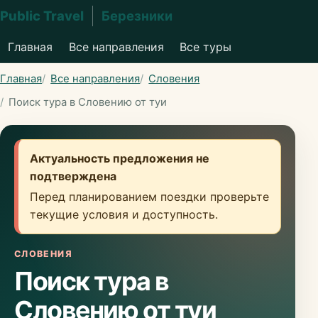
Public Travel
Березники
Главная
Все направления
Все туры
Главная
Все направления
Словения
Поиск тура в Словению от туи
Актуальность предложения не
подтверждена
Перед планированием поездки проверьте
текущие условия и доступность.
СЛОВЕНИЯ
Поиск тура в
Словению от туи