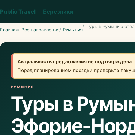
Public Travel
Березники
Туры в Румынию оте
Главная
Все направления
Румыния
Актуальность предложения не подтверждена
Перед планированием поездки проверьте текущ
РУМЫНИЯ
Туры в Румы
Эфорие-Нор