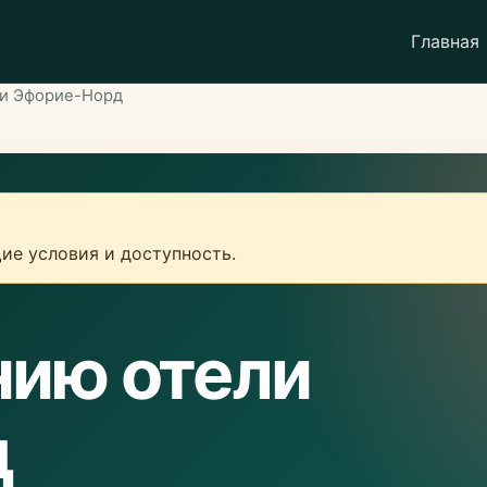
Главная
ли Эфорие-Норд
ие условия и доступность.
нию отели
д