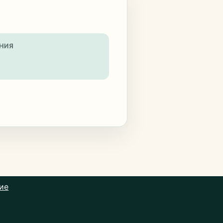
НИЯ
ие