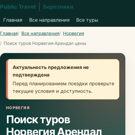
Public Travel
Березники
Главная
Все направления
Все туры
Главная
Все направления
Норвегия
Поиск туров Норвегия Арендал цены
Актуальность предложения не
подтверждена
Перед планированием поездки проверьте
текущие условия и доступность.
НОРВЕГИЯ
Поиск туров
Норвегия Арендал