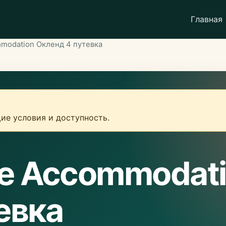
Главная
mmodation Окленд 4 путевка
ие условия и доступность.
ue Accommodat
евка