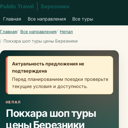
Public Travel
Березники
Главная
Все направления
Все туры
Главная
Все направления
Непал
Покхара шоп туры цены Березники
Актуальность предложения не
подтверждена
Перед планированием поездки проверьте
текущие условия и доступность.
НЕПАЛ
Покхара шоп туры
цены Березники