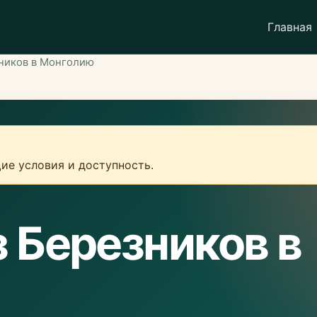
Главная
зников в Монголию
ие условия и доступность.
з Березников в