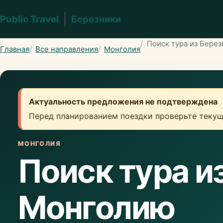
Public Travel
Березники
Поиск тура из Бере
Главная
Все направления
Монголия
Актуальность предложения не подтверждена
Перед планированием поездки проверьте текущ
МОНГОЛИЯ
Поиск тура и
Монголию