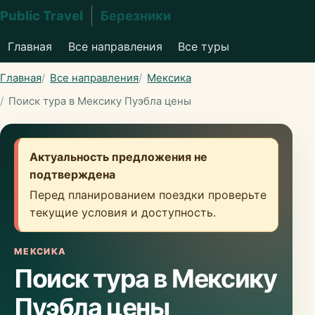
Public Travel
Березники
Главная
Все направления
Все туры
Главная
Все направления
Мексика
Поиск тура в Мексику Пуэбла цены
Актуальность предложения не
подтверждена
Перед планированием поездки проверьте
текущие условия и доступность.
МЕКСИКА
Поиск тура в Мексику
Пуэбла цены