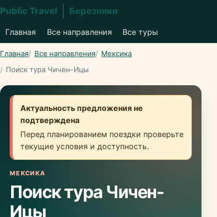
Public Travel
Березники
Главная
Все направления
Все туры
Главная
Все направления
Мексика
Поиск тура Чичен-Ицы
Актуальность предложения не
подтверждена
Перед планированием поездки проверьте
текущие условия и доступность.
МЕКСИКА
Поиск тура Чичен-
Ицы