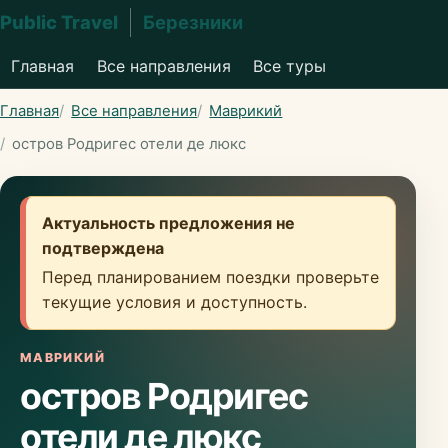
Public Travel
Березники
Главная
Все направления
Все туры
Главная
Все направления
Маврикий
остров Родригес отели де люкс
Актуальность предложения не
подтверждена
Перед планированием поездки проверьте
текущие условия и доступность.
МАВРИКИЙ
остров Родригес
отели де люкс