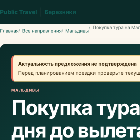
Public Travel
Березники
Покупка тура на Мал
Главная
Все направления
Мальдивы
Актуальность предложения не подтверждена
Перед планированием поездки проверьте текущ
МАЛЬДИВЫ
Покупка тура
дня до вылет