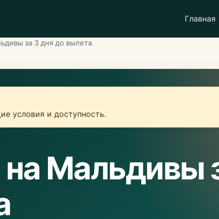
Главная
ьдивы за 3 дня до вылета
ие условия и доступность.
 на Мальдивы 
а