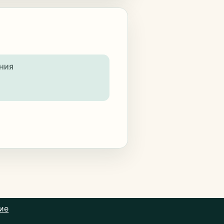
НИЯ
ие