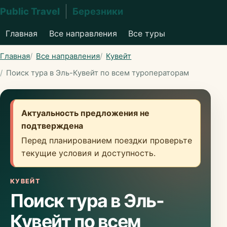
Public Travel
Березники
Главная
Все направления
Все туры
Главная
Все направления
Кувейт
Поиск тура в Эль-Кувейт по всем туроператорам
Актуальность предложения не
подтверждена
Перед планированием поездки проверьте
текущие условия и доступность.
КУВЕЙТ
Поиск тура в Эль-
Кувейт по всем