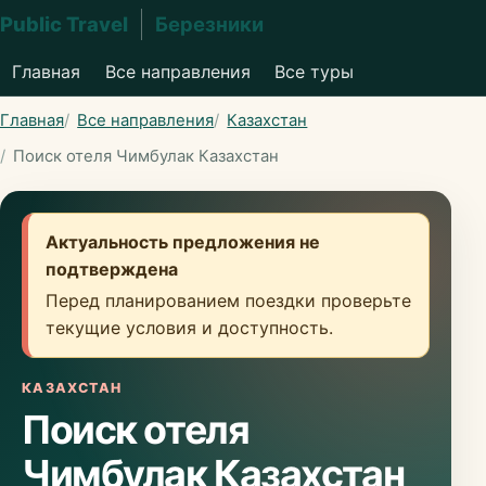
Public Travel
Березники
Главная
Все направления
Все туры
Главная
Все направления
Казахстан
Поиск отеля Чимбулак Казахстан
Актуальность предложения не
подтверждена
Перед планированием поездки проверьте
текущие условия и доступность.
КАЗАХСТАН
Поиск отеля
Чимбулак Казахстан