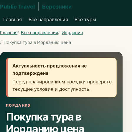
Public Travel
Березники
Главная
Все направления
Все туры
Главная
Все направления
Иордания
Покупка тура в Иорданию цена
Актуальность предложения не
подтверждена
Перед планированием поездки проверьте
текущие условия и доступность.
ИОРДАНИЯ
Покупка тура в
Иорданию цена