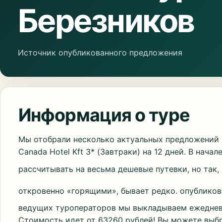
Березников
Источник опубликованного предложения
Информация о туре
Мы отобрали несколько актуальных предложений п
Canada Hotel Kft 3* (Завтраки) на 12 дней. В нача
рассчитывать на весьма дешевые путевки, но так,
откровенно «горящими», бывает редко. опублико
ведущих туроператоров мы выкладываем ежедневн
Стоимость идет от 63260 рублей! Вы можете выб