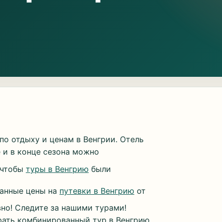
о отдыху и ценам в Венгрии. Отель
ле и в конце сезона можно
 чтобы
туры в Венгрию
были
ванные цены на
путевки в Венгрию
от
о! Следите за нашими турами!
рать комбинированный тур в Венгрию,