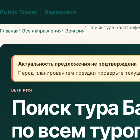
Public Travel
Березники
Поиск тура Балатонфё
Главная
Все направления
Венгрия
Актуальность предложения не подтверждена
Перед планированием поездки проверьте текущ
ВЕНГРИЯ
Поиск тура 
по всем туро