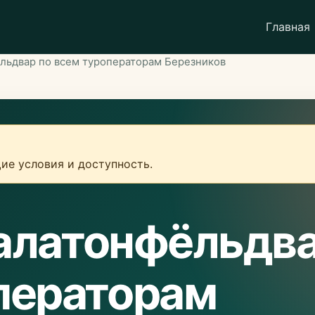
Главная
льдвар по всем туроператорам Березников
ие условия и доступность.
Балатонфёльдв
ператорам