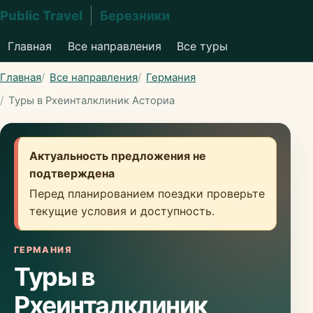
Public Travel
Березники
Главная
Все направления
Все туры
Главная
Все направления
Германия
Туры в Рхеинталклиник Асториа
Актуальность предложения не
подтверждена
Перед планированием поездки проверьте
текущие условия и доступность.
ГЕРМАНИЯ
Туры в
Рхеинталклиник