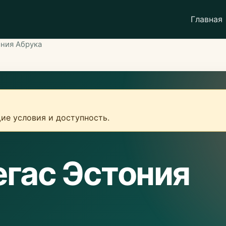
Главная
ония Абрука
ие условия и доступность.
егас Эстония