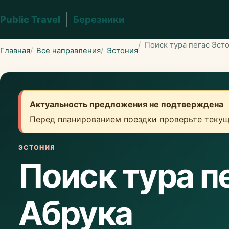
Public Travel
Березники
Поиск тура пегас Эст
Главная
Все направления
Эстония
Актуальность предложения не подтверждена
Перед планированием поездки проверьте текущ
ЭСТОНИЯ
Поиск тура п
Абрука