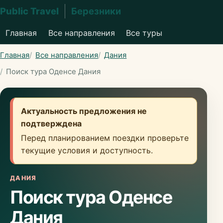
Public Travel
Березники
Главная
Все направления
Все туры
Главная
Все направления
Дания
Поиск тура Оденсе Дания
Актуальность предложения не
подтверждена
Перед планированием поездки проверьте
текущие условия и доступность.
ДАНИЯ
Поиск тура Оденсе
Дания