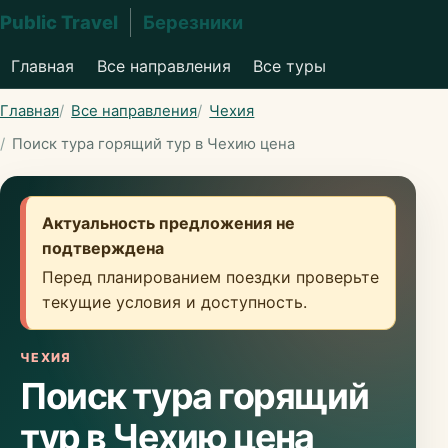
Public Travel
Березники
Главная
Все направления
Все туры
Главная
Все направления
Чехия
Поиск тура горящий тур в Чехию цена
Актуальность предложения не
подтверждена
Перед планированием поездки проверьте
текущие условия и доступность.
ЧЕХИЯ
Поиск тура горящий
тур в Чехию цена