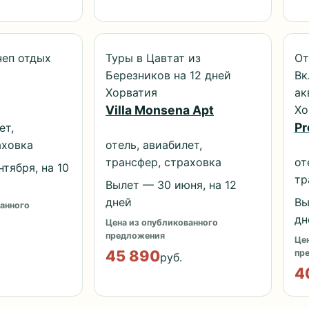
чеп отдых
Туры в Цавтат из
От
Березников на 12 дней
Вк
Хорватия
ак
Хо
Villa Monsena Apt
Pr
ет,
аховка
отель, авиабилет,
трансфер, страховка
от
тября, на 10
тр
Вылет — 30 июня, на 12
дней
Вы
анного
дн
Цена из опубликованного
предложения
Цен
45 890
пр
руб.
4