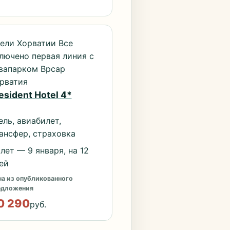
ели Хорватии Все
лючено первая линия с
вапарком Врсар
рватия
esident Hotel 4*
ель, авиабилет,
ансфер, страховка
лет — 9 января, на 12
ей
а из опубликованного
едложения
0 290
руб.