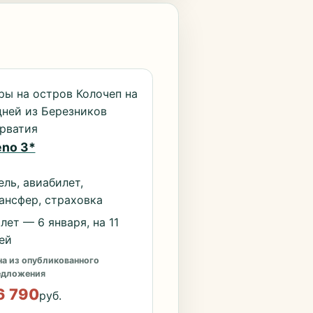
ры на остров Колочеп на
дней из Березников
рватия
no 3*
ель, авиабилет,
ансфер, страховка
лет — 6 января, на 11
ей
а из опубликованного
едложения
6 790
руб.