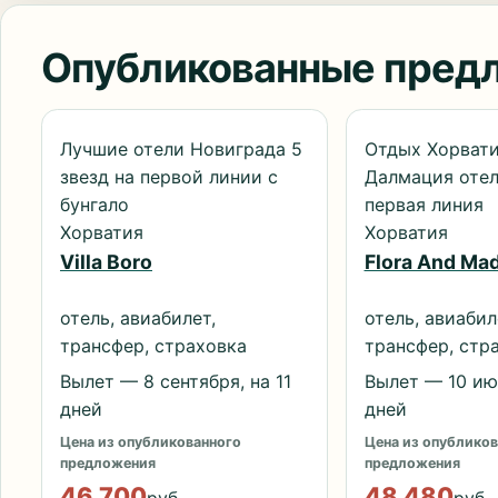
Опубликованные пред
Лучшие отели Новиграда 5
Отдых Хорват
звезд на первой линии с
Далмация отел
бунгало
первая линия
Хорватия
Хорватия
Villa Boro
Flora And Ma
отель, авиабилет,
отель, авиабил
трансфер, страховка
трансфер, стр
Вылет — 8 сентября, на 11
Вылет — 10 июн
дней
дней
Цена из опубликованного
Цена из опубликов
предложения
предложения
46 700
48 480