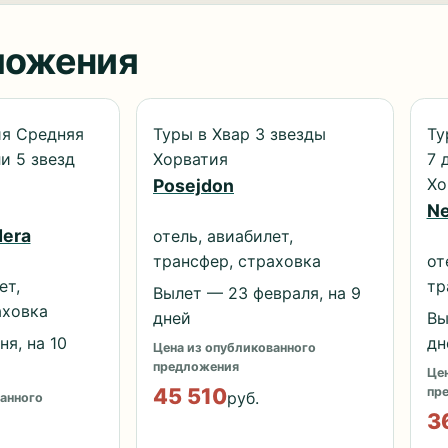
ложения
ия Средняя
Туры в Хвар 3 звезды
Ту
и 5 звезд
Хорватия
7 
Хо
Posejdon
Ne
dera
отель, авиабилет,
трансфер, страховка
от
ет,
тр
Вылет — 23 февраля, на 9
аховка
дней
Вы
я, на 10
дн
Цена из опубликованного
предложения
Цен
45 510
пр
руб.
анного
3