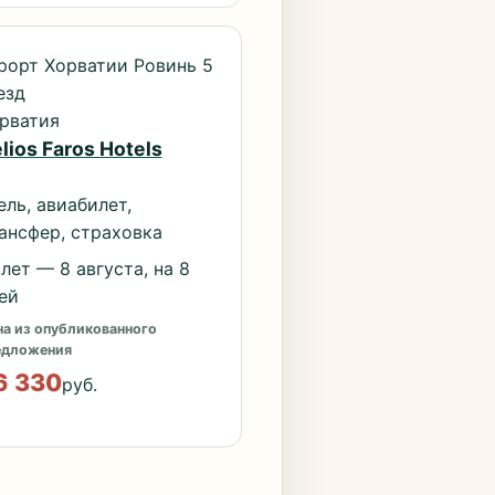
рорт Хорватии Ровинь 5
езд
рватия
lios Faros Hotels
ель, авиабилет,
ансфер, страховка
лет — 8 августа, на 8
ей
а из опубликованного
едложения
6 330
руб.