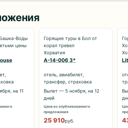
ложения
 Башка-Воды
Горящие туры в Бол от
Го
детьми цены
корал тревел
Хо
Хорватия
Хо
House
A-14-006 3*
Li
ет,
отель, авиабилет,
от
аховка
трансфер, страховка
тр
бря, на 11
Вылет — 5 ноября, на 12
Вы
дней
дн
анного
Цена из опубликованного
Цен
предложения
пр
25 910
4
руб.