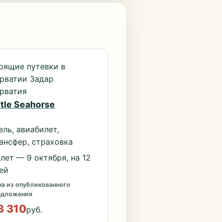
рящие путевки в
рватии Задар
рватия
ttle Seahorse
ель, авиабилет,
ансфер, страховка
лет — 9 октября, на 12
ей
а из опубликованного
едложения
3 310
руб.