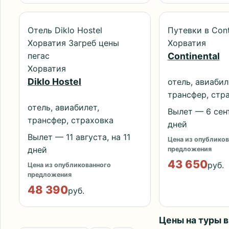
Отель Diklo Hostel
Путевки в Cont
Хорватия Загреб цены
Хорватия
пегас
Continental
Хорватия
Diklo Hostel
отель, авиабил
трансфер, стр
отель, авиабилет,
Вылет — 6 сент
трансфер, страховка
дней
Вылет — 11 августа, на 11
Цена из опубликов
дней
предложения
43 650
руб.
Цена из опубликованного
предложения
48 390
руб.
Цены на туры 