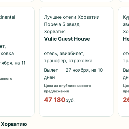
inental
Лучшие отели Хорватии
Ку
Пореча 5 звезд
зв
Хорватия
Хо
Vulic Guest House
He
ет,
аховка
отель, авиабилет,
от
трансфер, страховка
тр
ября, на 11
Вылет — 27 ноября, на 10
Вы
дней
дн
анного
Цена из опубликованного
Цен
предложения
пр
47 180
2
руб.
в Хорватию