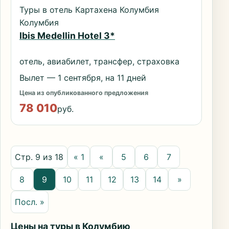
Туры в отель Картахена Колумбия
Колумбия
Ibis Medellin Hotel 3*
отель, авиабилет, трансфер, страховка
Вылет — 1 сентября, на 11 дней
Цена из опубликованного предложения
78 010
руб.
Стр. 9 из 18
« 1
«
5
6
7
8
9
10
11
12
13
14
»
Посл. »
Цены на туры в Колумбию