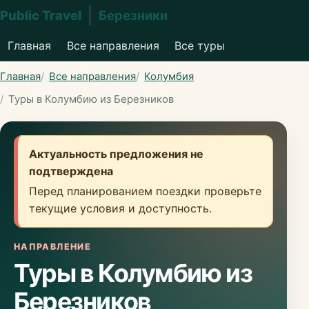
Public Travel
Березники
Главная
Все направления
Все туры
Главная
Все направления
Колумбия
Туры в Колумбию из Березников
Актуальность предложения не
подтверждена
Перед планированием поездки проверьте
текущие условия и доступность.
НАПРАВЛЕНИЕ
Туры в Колумбию из
Березников