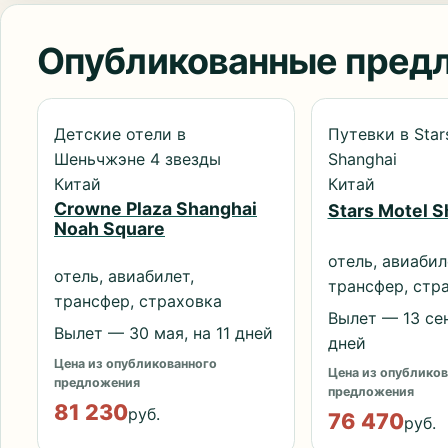
Опубликованные пред
Детские отели в
Путевки в Star
Шеньчжэне 4 звезды
Shanghai
Китай
Китай
Crowne Plaza Shanghai
Stars Motel S
Noah Square
отель, авиабил
отель, авиабилет,
трансфер, стр
трансфер, страховка
Вылет — 13 сен
Вылет — 30 мая, на 11 дней
дней
Цена из опубликованного
Цена из опубликов
предложения
предложения
81 230
руб.
76 470
руб.