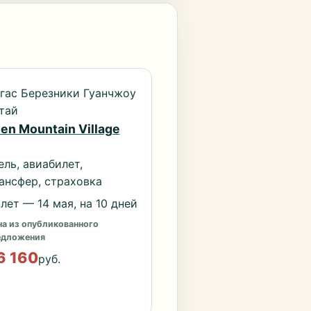
гас Березники Гуанчжоу
тай
en Mountain Village
ель, авиабилет,
ансфер, страховка
лет — 14 мая, на 10 дней
а из опубликованного
едложения
6 160
руб.