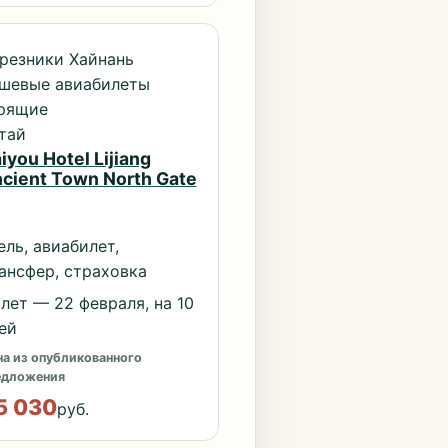
резники Хайнань
шевые авиабилеты
рящие
тай
iyou Hotel Lijiang
cient Town North Gate
ель, авиабилет,
ансфер, страховка
лет — 22 февраля, на 10
ей
а из опубликованного
едложения
5 030
руб.