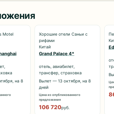
ложения
s Motel
Хорошие отели Саньи с
Пе
рифами
Ки
Китай
Ed
hanghai
Grand Palace 4*
от
ет,
отель, авиабилет,
тр
аховка
трансфер, страховка
Вы
тября, на 8
Вылет — 13 октября, на 8
Цен
дней
пр
8
анного
Цена из опубликованного
предложения
106 720
руб.