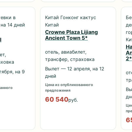
евки в
Китай Гонконг кактус
Бе
на 14 дней
Китай
де
Crowne Plaza Lijiang
го
Ancient Town 5*
Ки
l
Ha
отель, авиабилет,
An
ет,
2*
трансфер, страховка
аховка
Вылет — 12 апреля, на 12
ября, на 9
от
дней
тр
Цена из опубликованного
анного
Вы
предложения
дн
60 540
руб.
Цен
пр
6