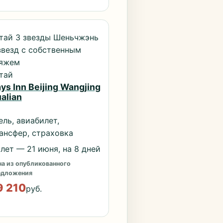
тай 3 звезды Шеньчжэнь
звезд с собственным
яжем
тай
ys Inn Beijing Wangjing
alian
ель, авиабилет,
ансфер, страховка
лет — 21 июня, на 8 дней
а из опубликованного
едложения
9 210
руб.