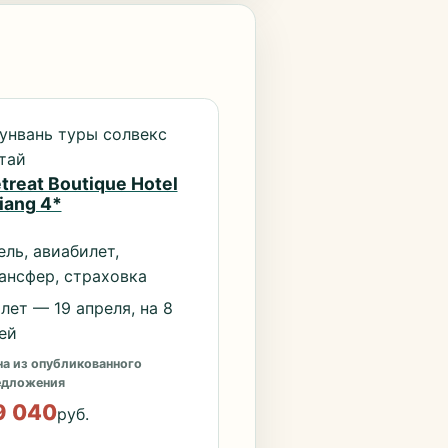
унвань туры солвекс
тай
treat Boutique Hotel
jiang 4*
ель, авиабилет,
ансфер, страховка
лет — 19 апреля, на 8
ей
а из опубликованного
едложения
9 040
руб.