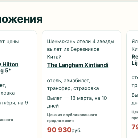
ложения
ет цены
Шеньчжэнь отели 4 звезды
Ял
вылет из Березников
Ки
Re
Китай
Li
 Hilton
The Langham Xintiandi
g 5*
от
отель, авиабилет,
ет,
тр
трансфер, страховка
аховка
Вы
Вылет — 18 марта, на 10
тября, на 9
дн
дней
Цен
Цена из опубликованного
пр
анного
предложения
7
90 930
руб.