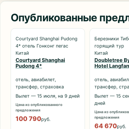
Опубликованные пред
Courtyard Shanghai Pudong
Березники Тиб
4* отель Гонконг пегас
горящий тур
Китай
Китай
Courtyard Shanghai
Doubletree By
Pudong 4*
Hotel Langfan
отель, авиабилет,
отель, авиабил
трансфер, страховка
трансфер, стр
Вылет — 15 июля, на 9 дней
Вылет — 15 сен
дней
Цена из опубликованного
предложения
Цена из опубликов
100 790
предложения
руб.
64 670
руб.