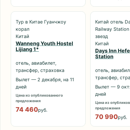
Тур в Китае Гуанчжоу
Китай отель Da
корал
Railway Statio
Китай
звезд
Wanneng Youth Hostel
Китай
Lijiang 1*
Days Inn Hefe
Station
отель, авиабилет,
трансфер, страховка
отель, авиабил
трансфер, стр
Вылет — 2 декабря, на 11
дней
Вылет — 9 октя
дней
Цена из опубликованного
предложения
Цена из опубликов
74 460
предложения
руб.
70 990
руб.