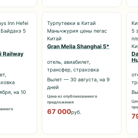
ys Inn Hefei
Турпутевки в Китай
Ки
n Байдахэ 5
Маньчжурия цены пегас
5 
Китай
пл
Ки
Gran Melia Shanghai 5*
i Railway
Da
Hu
отель, авиабилет,
трансфер, страховка
ет,
от
Вылет — 30 августа, на 9
аховка
тр
дней
бря, на 10
Вы
Цена из опубликованного
Цен
предложения
пр
анного
67 000
руб.
7