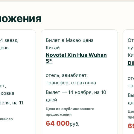
ложения
4 звезд
Билет в Макао цена
От
цены
Китай
пу
Novotel Xin Hua Wuhan
Ки
5*
Di
отель, авиабилет,
от
трансфер, страховка
ет,
тр
Вылет — 14 ноября, на 10
аховка
Вы
дней
еля, на 11
дн
Цена из опубликованного
Цен
предложения
пр
анного
64 000
руб.
6