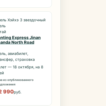
ель Хэйхэ 3 звездочный
ель
тай
nting Express Jinan
anda North Road
ель, авиабилет,
ансфер, страховка
лет — 18 октября, на 8
ей
а из опубликованного
едложения
2 990
руб.