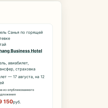
ель Санья по горящей
тевке
тай
hang Business Hotel
ель, авиабилет,
ансфер, страховка
лет — 17 августа, на 12
ей
а из опубликованного
едложения
9 150
руб.