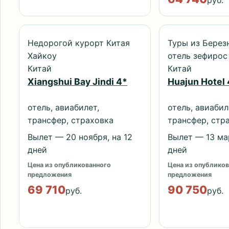
руб.
Недорогой курорт Китая
Туры из Берез
Хайкоу
отель зефирос
Китай
Китай
Xiangshui Bay Jindi 4*
Huajun Hotel 
отель, авиабилет,
отель, авиабил
трансфер, страховка
трансфер, стр
Вылет — 20 ноября, на 12
Вылет — 13 мар
дней
дней
Цена из опубликованного
Цена из опубликов
предложения
предложения
69 710
90 750
руб.
руб.