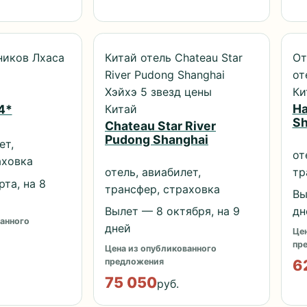
ников Лхаса
Китай отель Chateau Star
От
River Pudong Shanghai
от
Хэйхэ 5 звезд цены
Ки
Ha
Китай
4*
Sh
Chateau Star River
Pudong Shanghai
ет,
от
аховка
отель, авиабилет,
тр
та, на 8
трансфер, страховка
Вы
Вылет — 8 октября, на 9
дн
анного
дней
Цен
пр
Цена из опубликованного
6
предложения
75 050
руб.