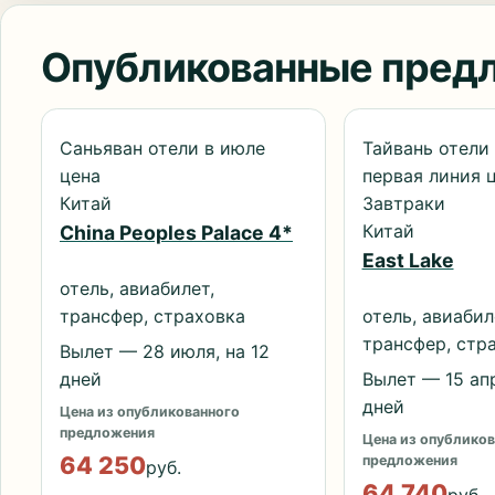
Опубликованные пред
Саньяван отели в июле
Тайвань отели 
цена
первая линия 
Китай
Завтраки
Китай
China Peoples Palace 4*
East Lake
отель, авиабилет,
трансфер, страховка
отель, авиабил
трансфер, стр
Вылет — 28 июля, на 12
дней
Вылет — 15 апр
дней
Цена из опубликованного
предложения
Цена из опубликов
64 250
предложения
руб.
64 740