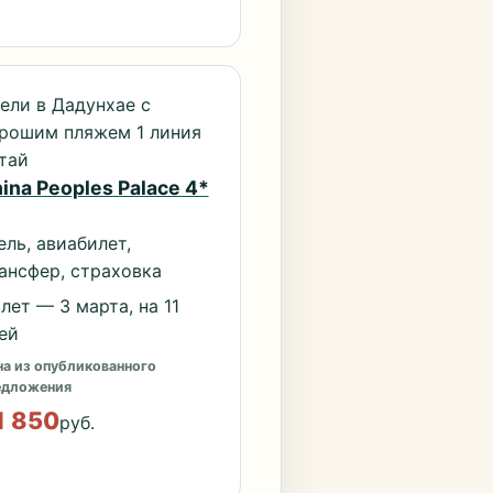
ели в Дадунхае с
рошим пляжем 1 линия
тай
ina Peoples Palace 4*
ель, авиабилет,
ансфер, страховка
лет — 3 марта, на 11
ей
а из опубликованного
едложения
1 850
руб.