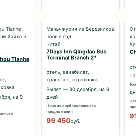
u Tianhe
Маньчжурия из Березников
От
тай Хэйхэ 5
новый год
хо
Китай
Ки
7Days Inn Qingdao Bus
Ch
Terminal Branch 2*
hou Tianhe
от
отель, авиабилет,
тр
ет,
трансфер, страховка
Вы
аховка
Вылет — 30 декабря, на 9
дн
бря, на 9
дней
Цен
Цена из опубликованного
пр
предложения
анного
9
99 450
руб.