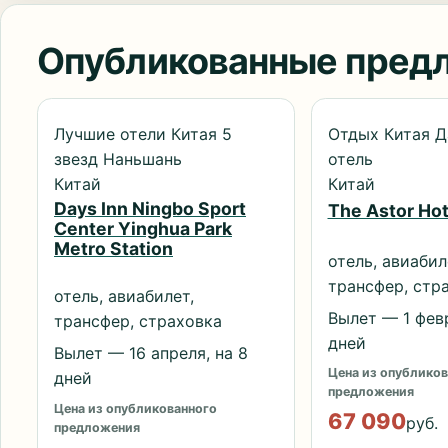
Опубликованные пред
Лучшие отели Китая 5
Отдых Китая Д
звезд Наньшань
отель
Китай
Китай
Days Inn Ningbo Sport
The Astor Hot
Center Yinghua Park
Metro Station
отель, авиабил
трансфер, стр
отель, авиабилет,
Вылет — 1 февр
трансфер, страховка
дней
Вылет — 16 апреля, на 8
Цена из опубликов
дней
предложения
Цена из опубликованного
67 090
руб.
предложения