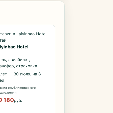
тевки в Laiyinbao Hotel
тай
iyinbao Hotel
ель, авиабилет,
ансфер, страховка
лет — 30 июля, на 8
ей
а из опубликованного
едложения
9 180
руб.