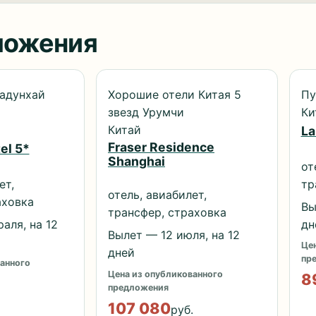
ложения
адунхай
Хорошие отели Китая 5
Пу
звезд Урумчи
Ки
Китай
La
Fraser Residence
el 5*
Shanghai
от
ет,
тр
отель, авиабилет,
аховка
Вы
трансфер, страховка
аля, на 12
дн
Вылет — 12 июля, на 12
Цен
дней
пр
анного
Цена из опубликованного
8
предложения
107 080
руб.