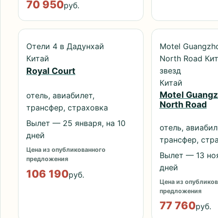
70 950
руб.
Отели 4 в Дадунхай
Motel Guangzho
Китай
North Road Ки
звезд
Royal Court
Китай
Motel Guangz
отель, авиабилет,
North Road
трансфер, страховка
Вылет — 25 января, на 10
отель, авиабил
дней
трансфер, стр
Цена из опубликованного
Вылет — 13 ноя
предложения
дней
106 190
руб.
Цена из опубликов
предложения
77 760
руб.