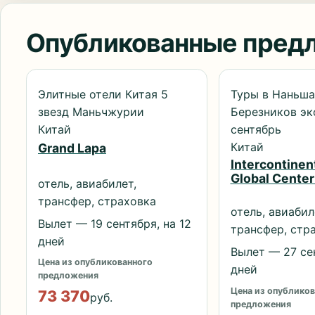
Опубликованные пред
Элитные отели Китая 5
Туры в Наньша
звезд Маньчжурии
Березников э
Китай
сентябрь
Китай
Grand Lapa
Intercontine
Global Center
отель, авиабилет,
трансфер, страховка
отель, авиабил
Вылет — 19 сентября, на 12
трансфер, стр
дней
Вылет — 27 сен
Цена из опубликованного
дней
предложения
Цена из опубликов
73 370
руб.
предложения