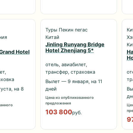
.
Туры Пекин пегас
Ки
ния
Китай
Хэ
Jinling Runyang Bridge
Ки
Hotel Zhenjiang 5*
Grand Hotel
Ha
Ho
отель, авиабилет,
ет,
трансфер, страховка
от
аховка
тр
Вылет — 9 января, на 11
уста, на 8
дней
Вы
дн
Цена из опубликованного
предложения
анного
Цен
103 800
пр
руб.
9