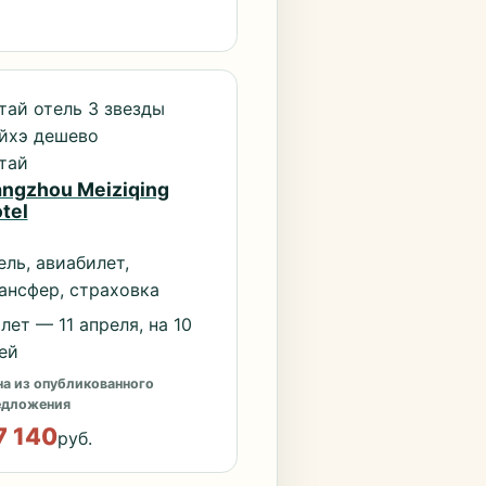
тай отель 3 звезды
йхэ дешево
тай
ngzhou Meiziqing
tel
ель, авиабилет,
ансфер, страховка
лет — 11 апреля, на 10
ей
а из опубликованного
едложения
7 140
руб.