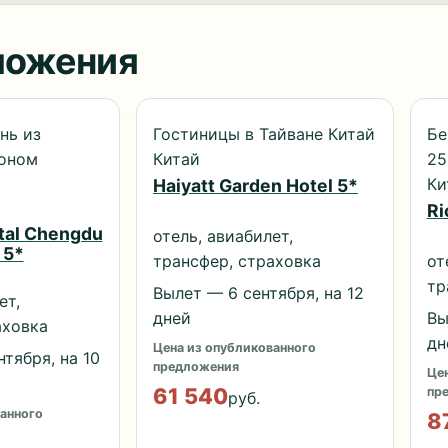
ложения
нь из
Гостиницы в Тайване Китай
Бе
коном
Китай
25
Ки
Haiyatt Garden Hotel 5*
Ri
ntal Chengdu
отель, авиабилет,
 5*
трансфер, страховка
от
тр
Вылет — 6 сентября, на 12
ет,
дней
Вы
аховка
дн
Цена из опубликованного
тября, на 10
предложения
Цен
61 540
пр
руб.
анного
8