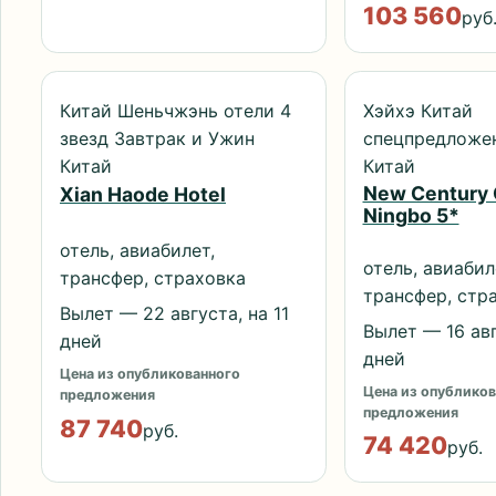
103 560
руб
Китай Шеньчжэнь отели 4
Хэйхэ Китай
звезд Завтрак и Ужин
спецпредложе
Китай
Китай
New Century 
Xian Haode Hotel
Ningbo 5*
отель, авиабилет,
отель, авиабил
трансфер, страховка
трансфер, стр
Вылет — 22 августа, на 11
Вылет — 16 авг
дней
дней
Цена из опубликованного
Цена из опубликов
предложения
предложения
87 740
руб.
74 420
руб.