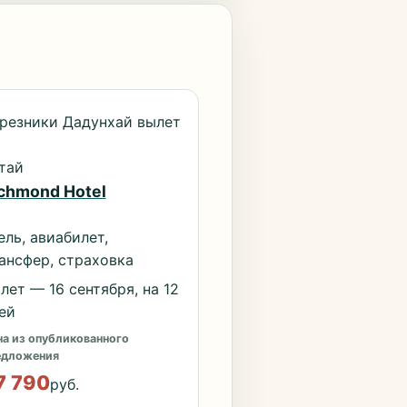
резники Дадунхай вылет
тай
chmond Hotel
ель, авиабилет,
ансфер, страховка
лет — 16 сентября, на 12
ей
а из опубликованного
едложения
7 790
руб.