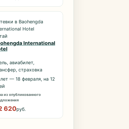
тевки в Baohengda
ternational Hotel
тай
ohengda International
tel
ель, авиабилет,
ансфер, страховка
лет — 18 февраля, на 12
ей
а из опубликованного
едложения
2 620
руб.