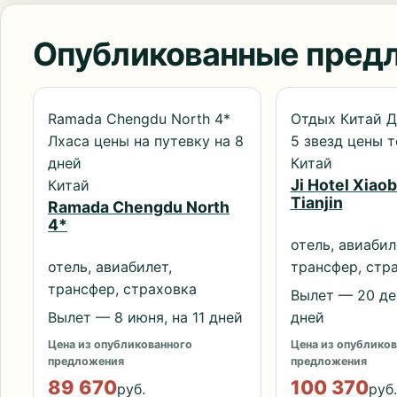
Опубликованные пред
Ramada Chengdu North 4*
Отдых Китай Д
Лхаса цены на путевку на 8
5 звезд цены т
дней
Китай
Ji Hotel Xiaob
Китай
Tianjin
Ramada Chengdu North
4*
отель, авиабил
отель, авиабилет,
трансфер, стр
трансфер, страховка
Вылет — 20 дек
Вылет — 8 июня, на 11 дней
дней
Цена из опубликованного
Цена из опубликов
предложения
предложения
89 670
100 370
руб.
руб.