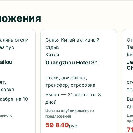
ложения
алянь отели
Санья Китай активный
От
ез тур
отдых
Та
Китай
Ки
ailou
Jw
Guangzhou Hotel 3*
Ch
отель, авиабилет,
ет,
от
трансфер, страховка
аховка
тр
Вылет — 21 марта, на 8
абря, на 10
Вы
дней
дн
Цена из опубликованного
анного
Цен
предложения
пр
59 840
руб.
7