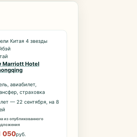
ели Китая 4 звезды
йбэй
тай
 Marriott Hotel
ongqing
ель, авиабилет,
ансфер, страховка
лет — 22 сентября, на 8
ей
а из опубликованного
едложения
1 050
руб.