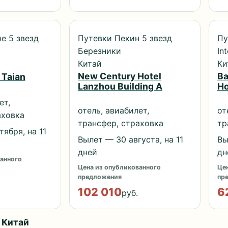
е 5 звезд
Путевки Пекин 5 звезд
Пу
Березники
In
Китай
Ки
New Century Hotel
Ba
 Taian
Lanzhou Building A
Ho
ет,
отель, авиабилет,
от
аховка
трансфер, страховка
тр
ября, на 11
Вылет — 30 августа, на 11
Вы
дней
дн
анного
Цена из опубликованного
Цен
предложения
пр
102 010
6
руб.
 Китай