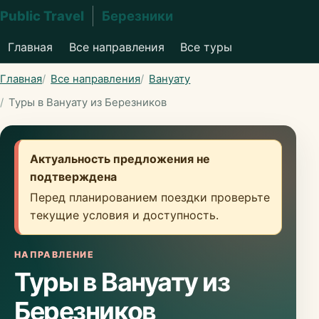
Public Travel
Березники
Главная
Все направления
Все туры
Главная
Все направления
Вануату
Туры в Вануату из Березников
Актуальность предложения не
подтверждена
Перед планированием поездки проверьте
текущие условия и доступность.
НАПРАВЛЕНИЕ
Туры в Вануату из
Березников