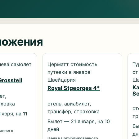
ложения
ева самолет
Церматт стоимость
Ту
путевки в январе
от
Швейцария
Шв
rossteil
Ka
Royal Stgeorges 4*
Sc
ет,
аховка
отель, авиабилет,
от
трансфер, страховка
ября, на 11
тр
Вылет — 21 января, на 10
Вы
дней
анного
дн
Цена из опубликованного