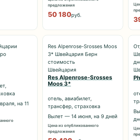
Цен
предложения
пр
50 180
руб.
3
йцарии
Res Alpenrose-Srosses Moos
От
еро
3* Швейцария Берн
Шв
стоимость
дн
Швейцария
Шв
Res Alpenrose-Srosses
Ph
Moos 3*
ет,
аховка
от
отель, авиабилет,
тр
раля, на 11
трансфер, страховка
Вы
Вылет — 14 июня, на 9 дней
дн
анного
Цена из опубликованного
Цен
предложения
пр