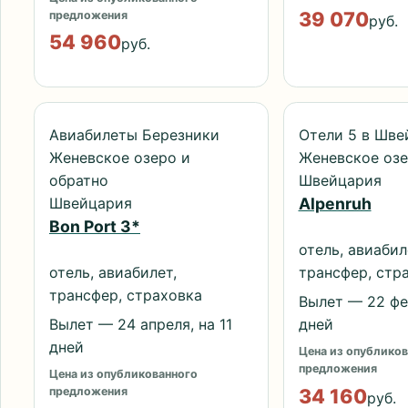
39 070
предложения
руб.
54 960
руб.
Авиабилеты Березники
Отели 5 в Шве
Женевское озеро и
Женевское оз
обратно
Швейцария
Швейцария
Alpenruh
Bon Port 3*
отель, авиабил
отель, авиабилет,
трансфер, стр
трансфер, страховка
Вылет — 22 фев
Вылет — 24 апреля, на 11
дней
дней
Цена из опубликов
предложения
Цена из опубликованного
34 160
предложения
руб.