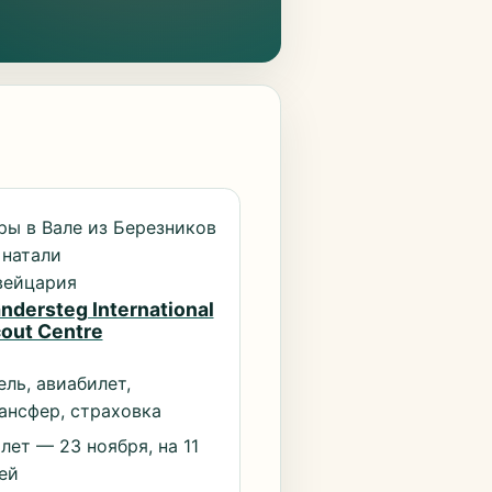
ры в Вале из Березников
 натали
ейцария
ndersteg International
out Centre
ель, авиабилет,
ансфер, страховка
лет — 23 ноября, на 11
ей