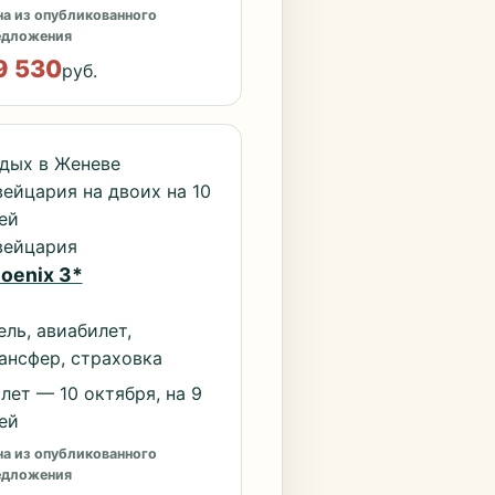
а из опубликованного
едложения
9 530
руб.
дых в Женеве
ейцария на двоих на 10
ей
ейцария
oenix 3*
ель, авиабилет,
ансфер, страховка
лет — 10 октября, на 9
ей
а из опубликованного
едложения