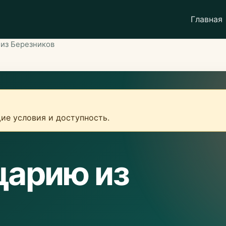
Главная
из Березников
ие условия и доступность.
царию из