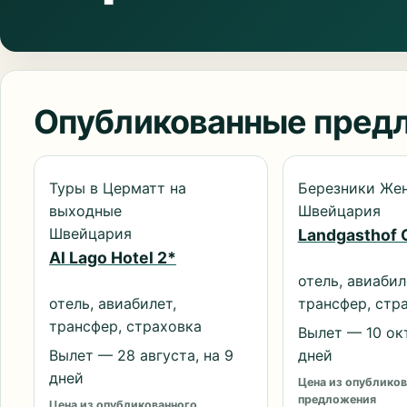
Опубликованные пред
Туры в Церматт на
Березники Жен
выходные
Швейцария
Швейцария
Landgasthof G
Al Lago Hotel 2*
отель, авиабил
отель, авиабилет,
трансфер, стр
трансфер, страховка
Вылет — 10 окт
Вылет — 28 августа, на 9
дней
дней
Цена из опубликов
предложения
Цена из опубликованного