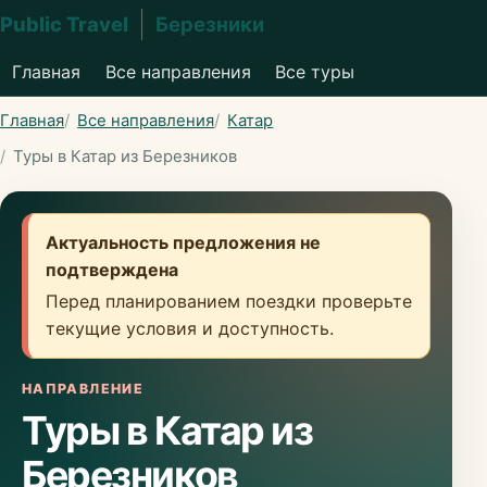
Public Travel
Березники
Главная
Все направления
Все туры
Главная
Все направления
Катар
Туры в Катар из Березников
Актуальность предложения не
подтверждена
Перед планированием поездки проверьте
текущие условия и доступность.
НАПРАВЛЕНИЕ
Туры в Катар из
Березников