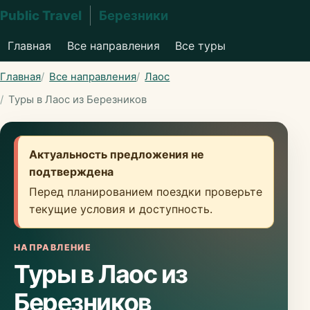
Public Travel
Березники
Главная
Все направления
Все туры
Главная
Все направления
Лаос
Туры в Лаос из Березников
Актуальность предложения не
подтверждена
Перед планированием поездки проверьте
текущие условия и доступность.
НАПРАВЛЕНИЕ
Туры в Лаос из
Березников