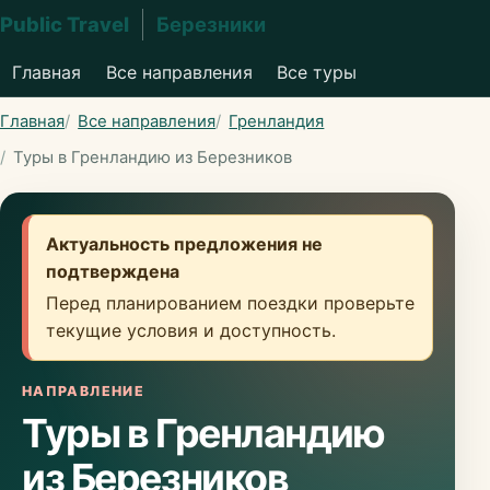
Public Travel
Березники
Главная
Все направления
Все туры
Главная
Все направления
Гренландия
Туры в Гренландию из Березников
Актуальность предложения не
подтверждена
Перед планированием поездки проверьте
текущие условия и доступность.
НАПРАВЛЕНИЕ
Туры в Гренландию
из Березников