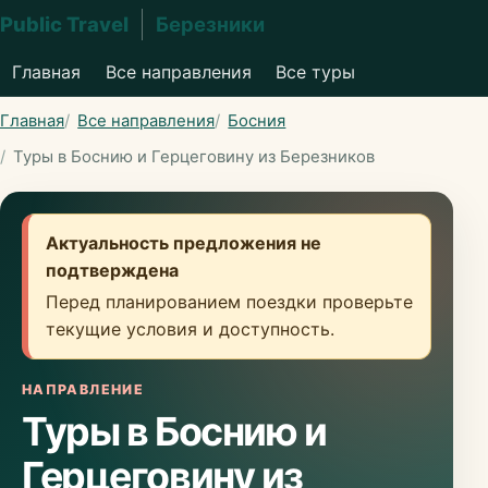
Public Travel
Березники
Главная
Все направления
Все туры
Главная
Все направления
Босния
Туры в Боснию и Герцеговину из Березников
Актуальность предложения не
подтверждена
Перед планированием поездки проверьте
текущие условия и доступность.
НАПРАВЛЕНИЕ
Туры в Боснию и
Герцеговину из