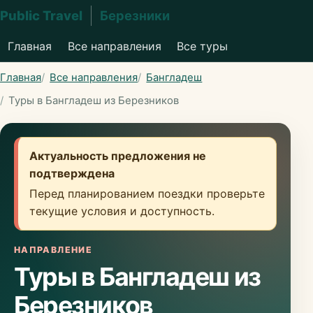
Public Travel
Березники
Главная
Все направления
Все туры
Главная
Все направления
Бангладеш
Туры в Бангладеш из Березников
Актуальность предложения не
подтверждена
Перед планированием поездки проверьте
текущие условия и доступность.
НАПРАВЛЕНИЕ
Туры в Бангладеш из
Березников