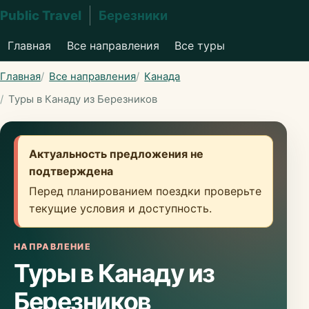
Public Travel
Березники
Главная
Все направления
Все туры
Главная
Все направления
Канада
Туры в Канаду из Березников
Актуальность предложения не
подтверждена
Перед планированием поездки проверьте
текущие условия и доступность.
НАПРАВЛЕНИЕ
Туры в Канаду из
Березников