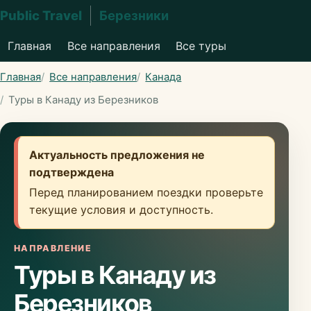
Public Travel
Березники
Главная
Все направления
Все туры
Главная
Все направления
Канада
Туры в Канаду из Березников
Актуальность предложения не
подтверждена
Перед планированием поездки проверьте
текущие условия и доступность.
НАПРАВЛЕНИЕ
Туры в Канаду из
Березников